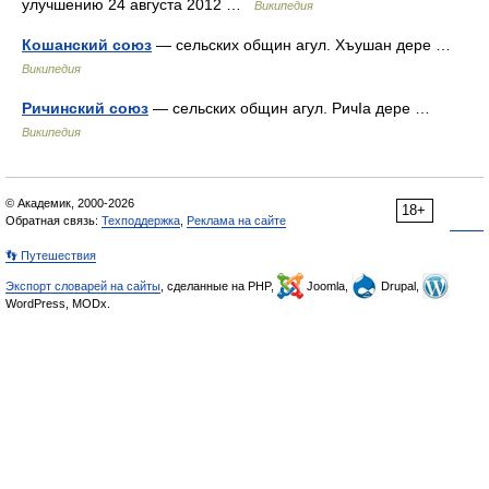
улучшению 24 августа 2012 …
Википедия
Кошанский союз
— сельских общин агул. Хъушан дере …
Википедия
Ричинский союз
— сельских общин агул. РичІа дере …
Википедия
© Академик, 2000-2026
18+
Обратная связь:
Техподдержка
,
Реклама на сайте
👣 Путешествия
Экспорт словарей на сайты
, сделанные на PHP,
Joomla,
Drupal,
WordPress, MODx.