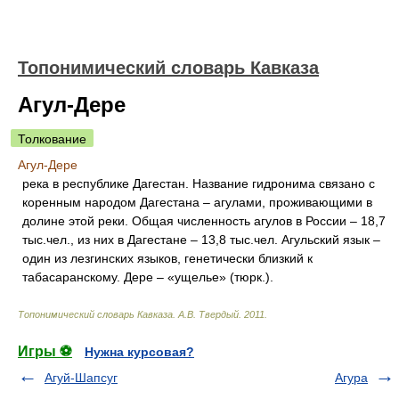
Топонимический словарь Кавказа
Агул-Дере
Толкование
Агул-Дере
река в республике Дагестан. Название гидронима связано с
коренным народом Дагестана – агулами, проживающими в
долине этой реки. Общая численность агулов в России – 18,7
тыс.чел., из них в Дагестане – 13,8 тыс.чел. Агульский язык –
один из лезгинских языков, генетически близкий к
табасаранскому. Дере – «ущелье» (тюрк.).
Топонимический словарь Кавказа
.
А.В. Твердый
.
2011
.
Игры ⚽
Нужна курсовая?
Агуй-Шапсуг
Агура